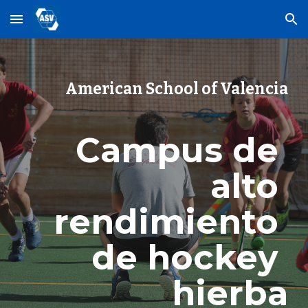
Skip to main content
Skip to navigation
American School of Valencia
Campus de 
alto 
rendimiento 
de hockey 
hierba